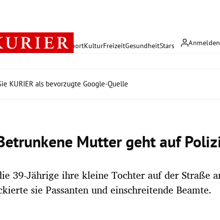
Anmelde
rreich
Politik
Wirtschaft
Sport
Kultur
Freizeit
Gesundheit
Stars
ie KURIER als bevorzugte Google-Quelle
Betrunkene Mutter geht auf Polizi
e 39-Jährige ihre kleine Tochter auf der Straße a
ackierte sie Passanten und einschreitende Beamte.