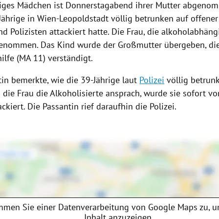
riges Mädchen ist Donnerstagabend ihrer Mutter abgeno
Jährige in Wien-Leopoldstadt völlig betrunken auf offener
nd Polizisten attackiert hatte. Die Frau, die alkoholabhängi
enommen. Das Kind wurde der Großmutter übergeben, die
ilfe (MA 11) verständigt.
tin bemerkte, wie die 39-Jährige laut
Polizei
völlig betrun
s die Frau die Alkoholisierte ansprach, wurde sie sofort vo
ackiert. Die Passantin rief daraufhin die
Polizei
.
mmen Sie einer Datenverarbeitung von
Google Maps
zu, u
Inhalt anzuzeigen.