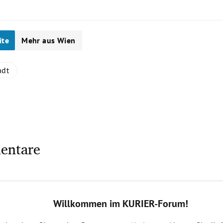
ite
Mehr aus Wien
adt
u
entare