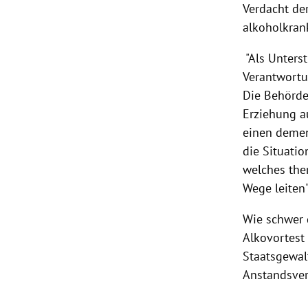
Verdacht der
alkoholkran
"Als Unters
Verantwortu
Die Behörde 
Erziehung au
einen demen
die Situati
welches the
Wege leiten
Wie schwer d
Alkovortest
Staatsgewal
Anstandsver