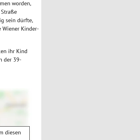
mmen worden,
 Straße
g sein dürfte,
 Wiener Kinder-
ken ihr Kind
n der 39-
m diesen