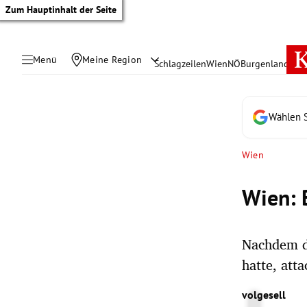
Zum Hauptinhalt der Seite
Menü
Meine Region
Schlagzeilen
Wien
NÖ
Burgenland
Öste
Wählen S
Wien
Wien: 
Nachdem di
hatte, att
tik Untermenü
volgesell
rreich Untermenü