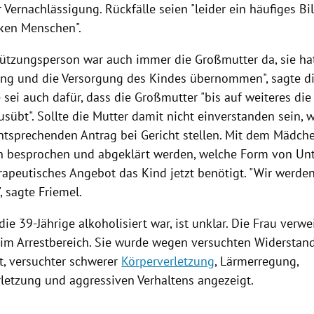
 Vernachlässigung. Rückfälle seien "leider ein häufiges Bi
ken Menschen".
tützungsperson war auch immer die Großmutter da, sie hat
ng und die Versorgung des Kindes übernommen", sagte di
sei auch dafür, dass die Großmutter "bis auf weiteres die
sübt". Sollte die Mutter damit nicht einverstanden sein,
tsprechenden Antrag bei Gericht stellen. Mit dem Mädche
on besprochen und abgeklärt werden, welche Form von Unt
rapeutisches Angebot das Kind jetzt benötigt. "Wir werden
", sagte
Friemel
.
ie 39-Jährige alkoholisiert war, ist unklar. Die Frau verw
 im Arrestbereich. Sie wurde wegen versuchten Widerstan
t, versuchter schwerer
Körperverletzung
, Lärmerregung,
letzung und aggressiven Verhaltens angezeigt.