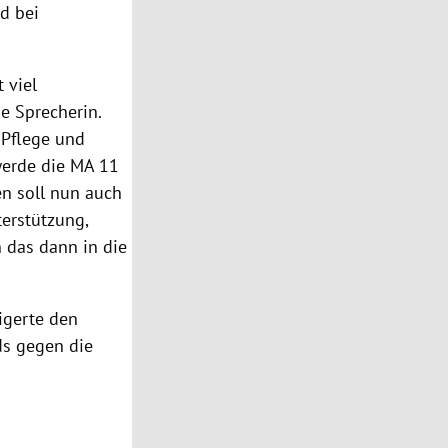
ld bei
 viel
e Sprecherin.
 Pflege und
 werde die MA 11
n soll nun auch
erstützung,
 das dann in die
eigerte den
ds gegen die