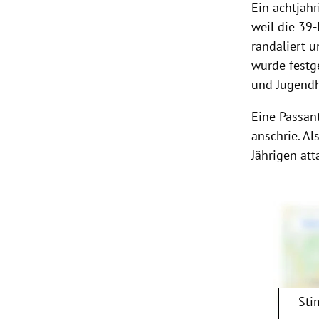
Ein achtjäh
weil die 39-
randaliert u
wurde festg
und Jugendh
Eine Passan
anschrie. Al
Jährigen att
Sti