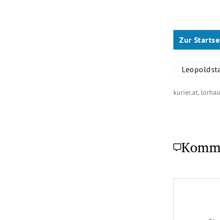
Zur Startse
Leopoldst
kurier.at, lorha
Komm