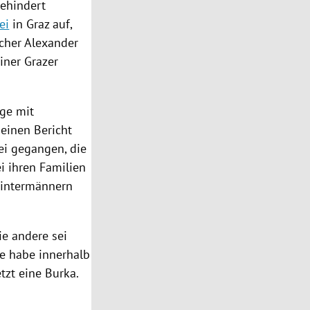
ehindert
ei
in
Graz
auf,
cher
Alexander
iner Grazer
ige mit
einen Bericht
ei
gegangen, die
i ihren Familien
Hintermännern
e andere sei
e habe innerhalb
zt eine Burka.