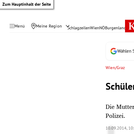
Zum Hauptinhalt der Seite
Menü
Meine Region
Schlagzeilen
Wien
NÖ
Burgenland
Öste
Wählen S
Wien/Graz
Schüle
Die Mutter
Polizei.
tik Untermenü
10.09.2014, 10
rreich Untermenü