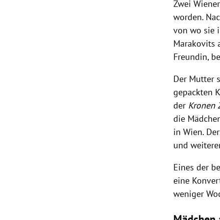
Zwei Wiene
worden. Nac
von wo sie 
Marakovits
a
Freundin, b
Der Mutter 
gepackten K
der
Kronen 
die Mädchen 
in
Wien
. De
und weitere
Eines der b
eine Konvert
weniger Woc
Mädchen a