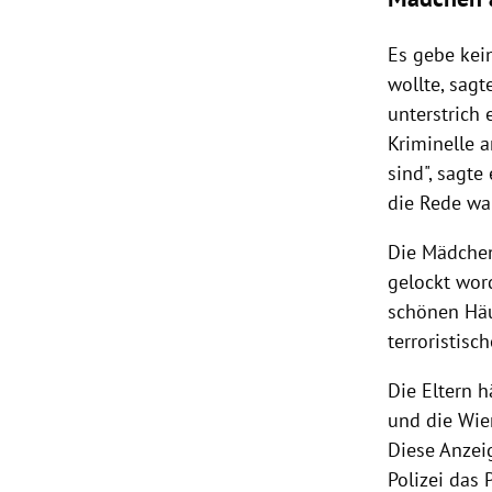
Es gebe kei
wollte, sagt
unterstrich 
Kriminelle a
sind", sagt
die Rede wa
Die Mädchen
gelockt wor
schönen Häu
terroristisc
Die Eltern h
und die Wien
Diese Anzeig
Polizei
das P