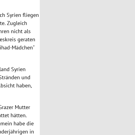
ach
Syrien
fliegen
te. Zugleich
ren nicht als
deskreis geraten
chihad-Mädchen"
sland
Syrien
 Stränden und
Absicht haben,
Grazer Mutter
ttet hätten.
gemein habe die
nderjährigen in