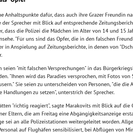
ne Anhaltspunkte dafür, dass auch ihre Grazer Freundin n
e der Sprecher mit Blick auf entsprechende Zeitungsberich
er, dass die
Polizei
die Mädchen im Alter von 14 und 15 Jah
nsehe. "Für uns sind das Opfer, die in den falschen Freun
e er in Anspielung auf Zeitungsberichte, in denen von "Ds
r.
 seien "mit falschen Versprechungen" in das Bürgerkrieg
den. "Ihnen wird das Paradies versprochen, mit Fotos von
sern." Sie seien zu unterscheiden von Personen, "die die 
he Handlungen zu setzen", unterstrich der Sprecher.
ätten "richtig reagiert", sagte
Marakovits
mit Blick auf die 
er Eltern, die am Freitag eine
Abgängigkeitsanzeige
ersta
e sei an alle Polizeistationen weitergeleitet worden. All
ersonal auf Flughäfen sensibilisiert, bei Abflügen von Mi