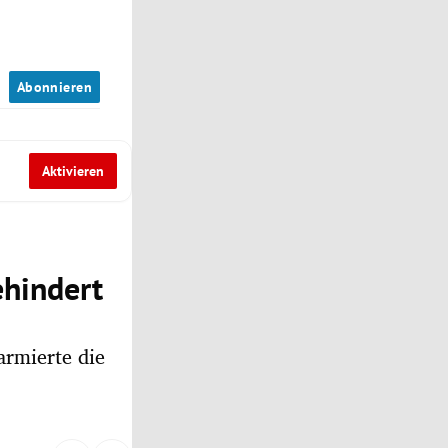
n
Abonnieren
Aktivieren
ehindert
armierte die