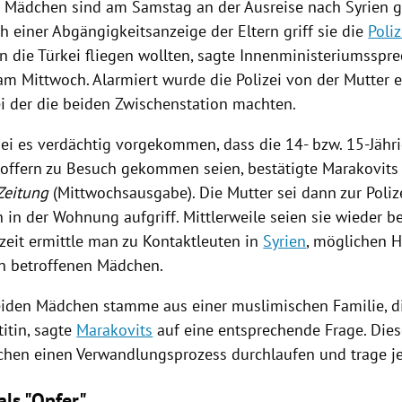
r Mädchen sind am Samstag an der
Ausreise
nach
Syrien
g
h einer
Abgängigkeitsanzeige
der Eltern griff sie die
Poliz
in die
Türkei
fliegen wollten, sagte
Innenministeriumsspre
m Mittwoch. Alarmiert wurde die
Polizei
von der Mutter e
ei der die beiden Zwischenstation machten.
sei es verdächtig vorgekommen, dass die 14- bzw. 15-Jähr
offern zu Besuch gekommen seien, bestätigte
Marakovits
Zeitung
(Mittwochsausgabe). Die Mutter sei dann zur
Poliz
in der Wohnung aufgriff. Mittlerweile seien sie wieder be
rzeit ermittle man zu Kontaktleuten in
Syrien
, möglichen 
n betroffenen Mädchen.
eiden Mädchen stamme aus einer muslimischen Familie, di
itin, sagte
Marakovits
auf eine entsprechende Frage. Dies
hen einen Verwandlungsprozess durchlaufen und trage jet
ls "Opfer"