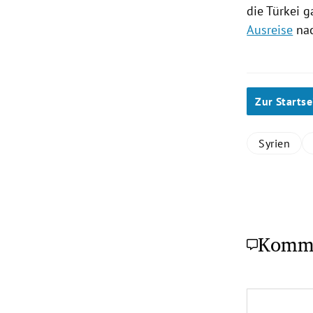
die
Türkei
ga
Ausreise
na
Zur Startse
Syrien
Komm