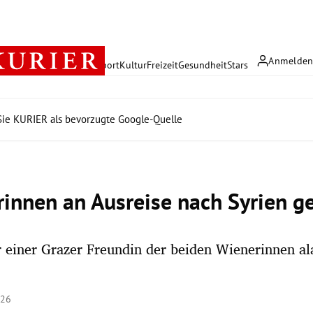
Anmelde
rreich
Politik
Wirtschaft
Sport
Kultur
Freizeit
Gesundheit
Stars
ie KURIER als bevorzugte Google-Quelle
rinnen an Ausreise nach Syrien g
 einer Grazer Freundin der beiden Wienerinnen al
:26