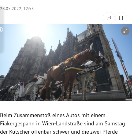
rreich Untermenü
28.05.2022, 12:55
rt Untermenü
Copyright-Hinweis öffnen/schließen
schaft Untermenü
s Untermenü
zeit Untermenü
undheit Untermenü
tur Untermenü
nung Untermenü
Beim Zusammenstoß eines Autos mit einem
Fiakergespann in Wien-Landstraße sind am Samstag
lität Untermenü
der Kutscher offenbar schwer und die zwei Pferde