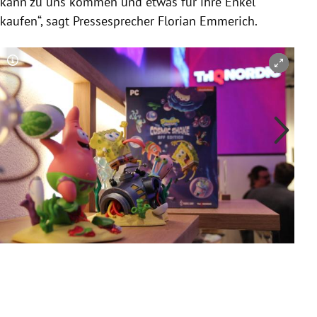
kann zu uns kommen und etwas für ihre Enkel
kaufen“, sagt Pressesprecher Florian Emmerich.
Copyright-Hinweis öffnen/schließen
Co
Mana
Broc