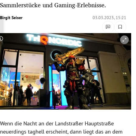
Sammlerstücke und Gaming-Erlebnisse.
rreich Untermenü
Birgit Seiser
03.03.2023, 15:21
rt Untermenü
schaft Untermenü
Copyright-Hinweis öffnen/schließen
s Untermenü
zeit Untermenü
undheit Untermenü
tur Untermenü
nung Untermenü
lität Untermenü
Wenn die Nacht an der Landstraßer Hauptstraße
neuerdings taghell erscheint, dann liegt das an dem