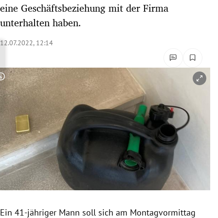
eine Geschäftsbeziehung mit der Firma
rreich Untermenü
unterhalten haben.
rt Untermenü
12.07.2022, 12:14
schaft Untermenü
s Untermenü
Copyright-Hinweis öffnen/schließen
zeit Untermenü
undheit Untermenü
tur Untermenü
nung Untermenü
lität Untermenü
Ein 41-jähriger Mann soll sich am Montagvormittag