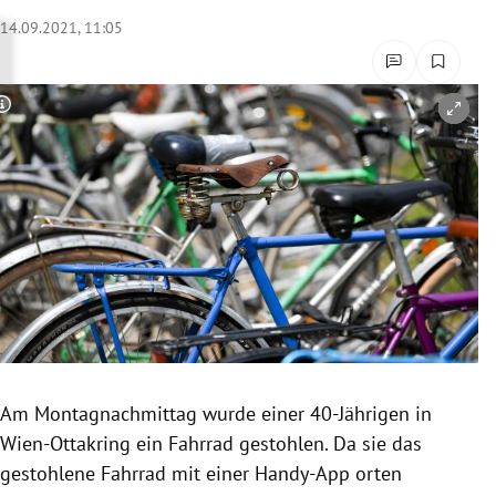
rreich Untermenü
14.09.2021, 11:05
rt Untermenü
Copyright-Hinweis öffnen/schließen
schaft Untermenü
s Untermenü
zeit Untermenü
undheit Untermenü
tur Untermenü
nung Untermenü
Am Montagnachmittag wurde einer 40-Jährigen in
Wien-Ottakring ein Fahrrad gestohlen. Da sie das
lität Untermenü
gestohlene Fahrrad mit einer Handy-App orten