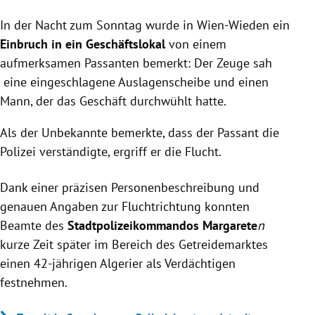
Ein Passant meldete einen nächtlichen Einbruch in
In der Nacht zum Sonntag wurde in Wien-Wieden ein
Wien-Wieden, der zur Festnahme eines
Verdächtigen führte.
Einbruch in ein Geschäftslokal
von einem
Dank genauer Personenbeschreibung wurde ein 42-
aufmerksamen Passanten bemerkt: Der Zeuge sah
jähriger Algerier mit Diebesgut und Suchtmitteln
eine eingeschlagene Auslagenscheibe und einen
festgenommen.
Mann, der das Geschäft durchwühlt hatte.
Gegen den Verdächtigen liegen bereits mehrere
Anzeigen vor; er wurde in eine Justizanstalt
Als der Unbekannte bemerkte, dass der Passant die
überstellt.
Polizei verständigte, ergriff er die Flucht.
Dank einer präzisen Personenbeschreibung und
genauen Angaben zur Fluchtrichtung konnten
Beamte des
Stadtpolizeikommandos Margarete
n
kurze Zeit später im Bereich des Getreidemarktes
einen 42-jährigen Algerier als Verdächtigen
festnehmen.