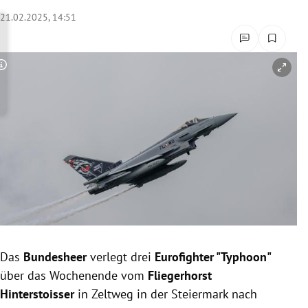
rreich Untermenü
21.02.2025, 14:51
rt Untermenü
Copyright-Hinweis öffnen/schließen
schaft Untermenü
s Untermenü
zeit Untermenü
undheit Untermenü
tur Untermenü
nung Untermenü
Das
Bundesheer
verlegt drei
Eurofighter "Typhoon"
über das Wochenende vom
Fliegerhorst
lität Untermenü
Hinterstoisser
in Zeltweg in der Steiermark nach