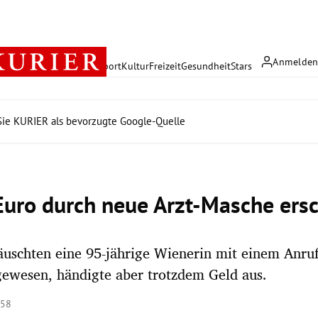
Anmelde
rreich
Politik
Wirtschaft
Sport
Kultur
Freizeit
Gesundheit
Stars
ie KURIER als bevorzugte Google-Quelle
Euro durch neue Arzt-Masche ers
äuschten eine 95-jährige Wienerin mit einem Anruf.
gewesen, händigte aber trotzdem Geld aus.
:58