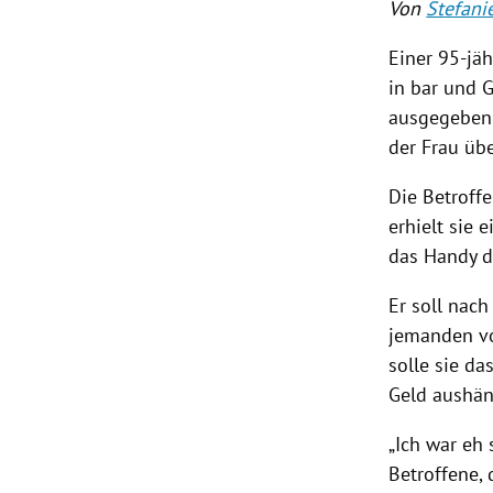
Von
Stefani
Einer 95-jä
in bar und G
ausgegeben 
der Frau üb
Die Betroff
erhielt sie
das Handy d
Er soll nac
jemanden vo
solle sie d
Geld aushän
„Ich war eh 
Betroffene,