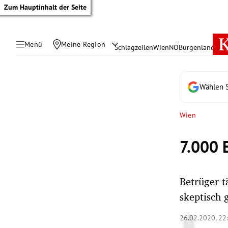
Zum Hauptinhalt der Seite
Menü
Meine Region
Schlagzeilen
Wien
NÖ
Burgenland
Öste
Wählen S
Wien
7.000 
Betrüger t
skeptisch 
tik Untermenü
26.02.2020, 22
rreich Untermenü