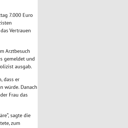
ttag 7.000 Euro
zisten
 das Vertrauen
nem Arztbesuch
tes gemeldet und
olizist ausgab.
, dass er
en würde. Danach
der Frau das
re“, sagte die
tete, zum