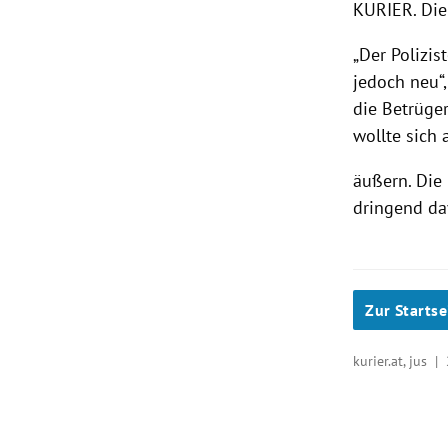
KURIER. Die
„Der Polizis
jedoch neu“
die Betrüge
wollte sich
äußern. Die
dringend da
Zur Startse
kurier.at, jus |