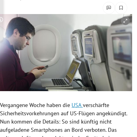
rreich Untermenü
rt Untermenü
Copyright-Hinweis öffnen/schließen
schaft Untermenü
s Untermenü
zeit Untermenü
undheit Untermenü
tur Untermenü
Vergangene Woche haben die
USA
verschärfte
nung Untermenü
Sicherheitsvorkehrungen
auf US-Flügen angekündigt.
Nun kommen die Details: So sind künftig nicht
lität Untermenü
aufgeladene
Smartphones
an Bord verboten. Das