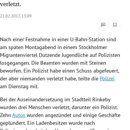
verletzt.
rreich Untermenü
21.02.2017, 13:09
rt Untermenü
schaft Untermenü
Nach einer
Festnahme
in einer U-Bahn-Station sind
am späten Montagabend in einem Stockholmer
s Untermenü
Migrantenviertel
Dutzende Jugendliche auf Polizisten
zeit Untermenü
losgegangen. Die Beamten wurden mit Steinen
beworfen. Ein Polizist habe einen Schuss abgefeuert,
undheit Untermenü
der aber niemanden verletzt habe, teilte die
Polizei
am Dienstag mit.
tur Untermenü
Bei der Auseinandersetzung im Stadtteil
Rinkeby
nung Untermenü
wurden drei Menschen verletzt, darunter ein Polizist.
Zehn
Autos
wurden angezündet und einige Geschäfte
lität Untermenü
geplündert. Ein Ladenbesitzer wurde nach