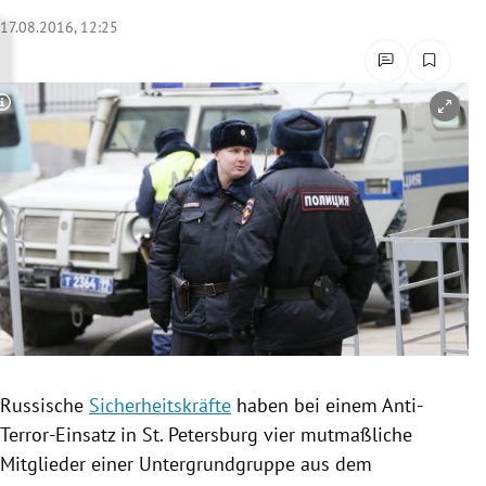
rreich Untermenü
17.08.2016, 12:25
rt Untermenü
Copyright-Hinweis öffnen/schließen
schaft Untermenü
s Untermenü
zeit Untermenü
undheit Untermenü
tur Untermenü
nung Untermenü
Russische
Sicherheitskräfte
haben bei einem Anti-
Terror-Einsatz in St. Petersburg vier mutmaßliche
lität Untermenü
Mitglieder einer
Untergrundgruppe
aus dem