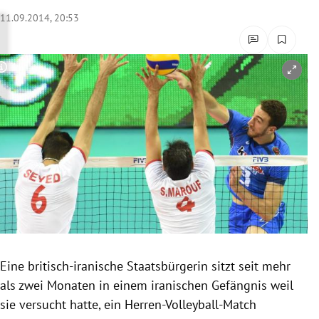
rreich Untermenü
11.09.2014, 20:53
rt Untermenü
Copyright-Hinweis öffnen/schließen
schaft Untermenü
s Untermenü
zeit Untermenü
undheit Untermenü
tur Untermenü
nung Untermenü
Eine britisch-iranische Staatsbürgerin sitzt seit mehr
als zwei Monaten in einem iranischen Gefängnis weil
lität Untermenü
sie versucht hatte, ein Herren-Volleyball-Match