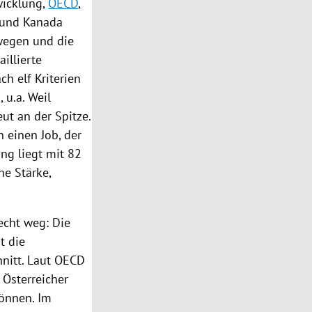
wicklung,
OECD
,
n und
Kanada
wegen
und die
illierte
ch elf Kriterien
 u.a. Weil
ut an der Spitze.
 einen Job, der
ng liegt mit 82
he Stärke,
echt weg: Die
t die
nitt. Laut
OECD
 Österreicher
können. Im