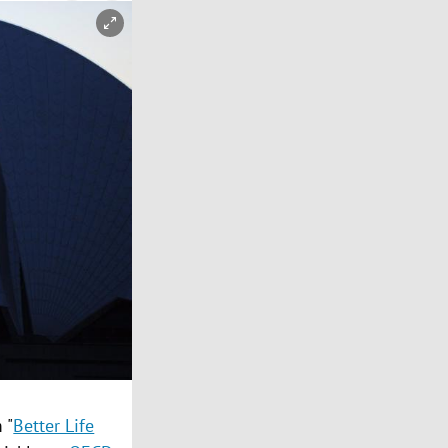
m "
Better Life