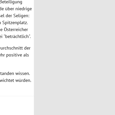
 Beteiligung
de über niedrige
sel der Seligen:
 Spitzenplatz.
e Österreicher
 "beträchtlich".
Durchschnitt der
r positive als
rstanden wissen.
ewichtet würden.