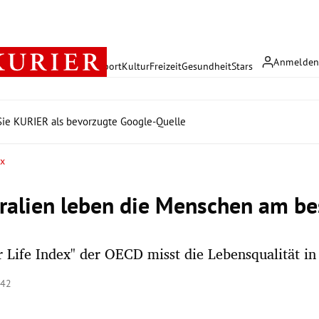
Anmelde
rreich
Politik
Wirtschaft
Sport
Kultur
Freizeit
Gesundheit
Stars
ie KURIER als bevorzugte Google-Quelle
ex
tralien leben die Menschen am be
r Life Index" der OECD misst die Lebensqualität in
:42