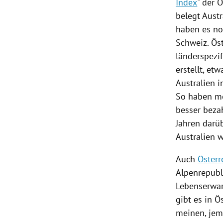
Index
" der 
belegt
Austr
haben es no
Schweiz
.
Ös
länderspezif
erstellt, et
Australien
i
So haben me
besser bezah
Jahren darüb
Australien
w
Auch
Österr
Alpenrepubli
Lebenserwar
gibt es in
Ös
meinen, jem