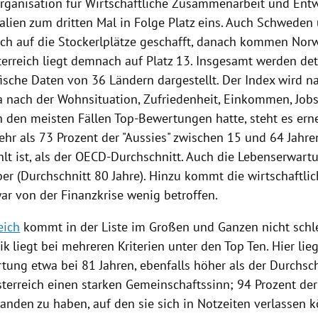
Organisation für Wirtschaftliche Zusammenarbeit und Ent
alien
zum dritten Mal in Folge Platz eins. Auch Schwede
ch auf die Stockerlplätze geschafft, danach kommen
Nor
terreich
liegt demnach auf Platz 13. Insgesamt werden deta
ische Daten von 36 Ländern dargestellt. Der Index wird na
wa nach der Wohnsituation, Zufriedenheit, Einkommen, Jobs,
n den meisten Fällen Top-Bewertungen hatte, steht es erne
hr als 73 Prozent der "Aussies" zwischen 15 und 64 Jahren
lt ist, als der OECD-Durchschnitt. Auch die Lebenserwartu
er (Durchschnitt 80 Jahre). Hinzu kommt die wirtschaftlic
ar von der Finanzkrise wenig betroffen.
eich
kommt in der Liste im Großen und Ganzen nicht schl
k liegt bei mehreren Kriterien unter den Top Ten. Hier lieg
tung etwa bei 81 Jahren, ebenfalls höher als der Durchsch
terreich
einen starken Gemeinschaftssinn; 94 Prozent der
anden zu haben, auf den sie sich in Notzeiten verlassen 