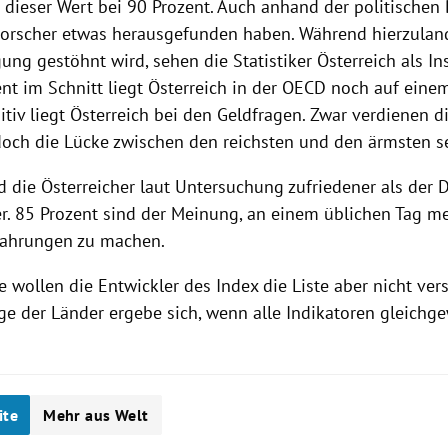
t dieser Wert bei 90 Prozent. Auch anhand der politischen
Forscher etwas herausgefunden haben. Während hierzulan
gung gestöhnt wird, sehen die Statistiker
Österreich
als In
nt im Schnitt liegt
Österreich
in der
OECD
noch auf einem
tiv liegt
Österreich
bei den Geldfragen. Zwar verdienen di
 doch die Lücke zwischen den reichsten und den ärmsten sei
d die Österreicher laut Untersuchung zufriedener als der 
. 85 Prozent sind der Meinung, an einem üblichen Tag meh
fahrungen zu machen.
e wollen die Entwickler des Index die Liste aber nicht ve
ge der Länder ergebe sich, wenn alle Indikatoren gleichg
ite
Mehr aus Welt