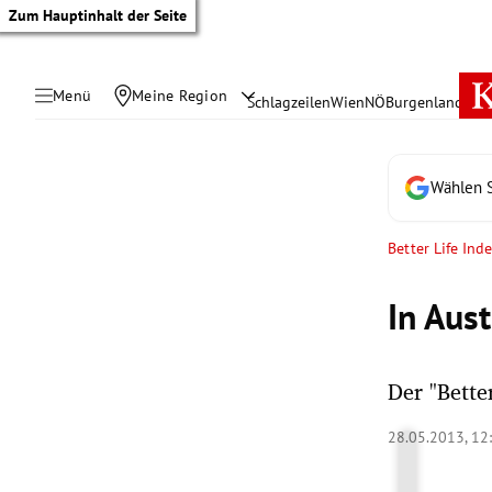
Zum Hauptinhalt der Seite
Menü
Meine Region
Schlagzeilen
Wien
NÖ
Burgenland
Öste
Wählen S
Better Life Ind
In Aus
Der "Bette
tik Untermenü
28.05.2013, 12
rreich Untermenü