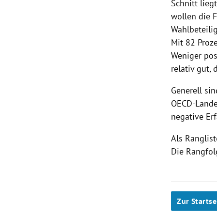
Schnitt lieg
wollen die 
Wahlbeteili
Mit 82 Proze
Weniger posi
relativ gut,
Generell sin
OECD-Länder
negative Er
Als Ranglist
Die Rangfol
Zur Startse