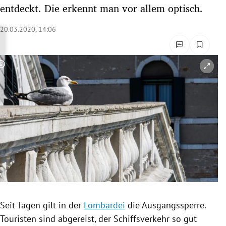
entdeckt. Die erkennt man vor allem optisch.
rreich Untermenü
20.03.2020, 14:06
rt Untermenü
schaft Untermenü
Copyright-Hinweis öffnen/schließen
s Untermenü
zeit Untermenü
undheit Untermenü
tur Untermenü
nung Untermenü
lität Untermenü
Seit Tagen gilt in der
Lombardei
die
Ausgangssperre
.
Touristen sind abgereist, der Schiffsverkehr so gut