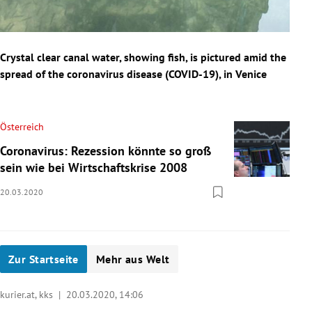
Crys
Crystal clear canal water, showing fish, is pictured amid the
spre
spread of the coronavirus disease (COVID-19), in Venice
Slide 1 von 7
Österreich
Coronavirus: Rezession könnte so groß
sein wie bei Wirtschaftskrise 2008
20.03.2020
Zur Startseite
Mehr aus Welt
kurier.at, kks |
20.03.2020, 14:06