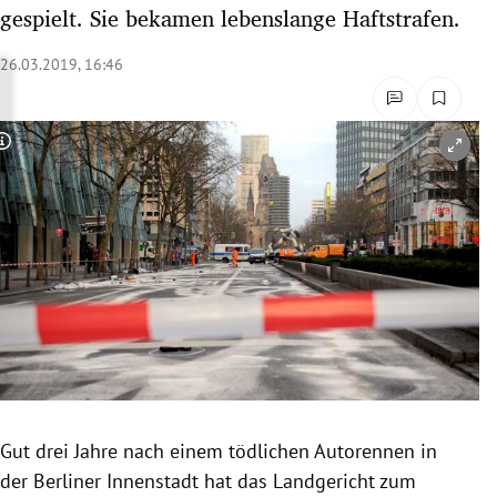
gespielt. Sie bekamen lebenslange Haftstrafen.
rreich Untermenü
26.03.2019, 16:46
rt Untermenü
schaft Untermenü
Copyright-Hinweis öffnen/schließen
s Untermenü
zeit Untermenü
undheit Untermenü
tur Untermenü
nung Untermenü
lität Untermenü
Gut drei Jahre nach einem tödlichen
Autorennen
in
der Berliner Innenstadt hat das Landgericht zum