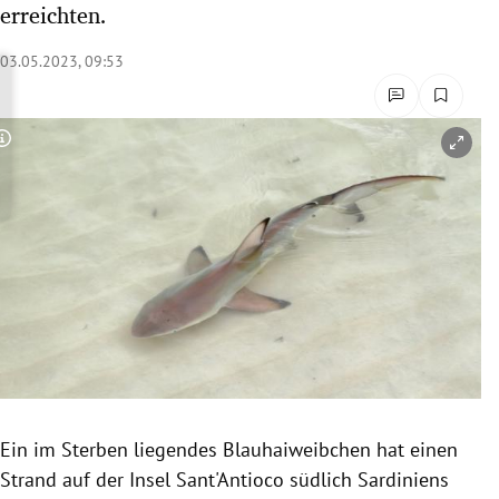
erreichten.
rreich Untermenü
03.05.2023, 09:53
rt Untermenü
schaft Untermenü
Copyright-Hinweis öffnen/schließen
s Untermenü
zeit Untermenü
undheit Untermenü
tur Untermenü
nung Untermenü
Ein im Sterben liegendes Blauhaiweibchen hat einen
lität Untermenü
Strand auf der Insel Sant'Antioco südlich Sardiniens