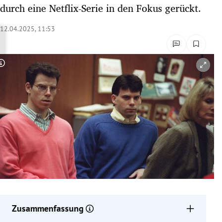
durch eine Netflix-Serie in den Fokus gerückt.
rreich Untermenü
12.04.2025, 11:53
rt Untermenü
schaft Untermenü
Copyright-Hinweis öffnen/schließen
s Untermenü
zeit Untermenü
undheit Untermenü
tur Untermenü
nung Untermenü
lität Untermenü
Zusammenfassung