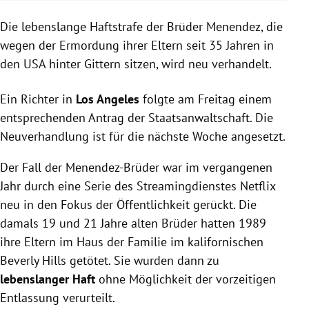
Die lebenslange Haftstrafe der Menendez-Brüder
Die lebenslange Haftstrafe der Brüder Menendez, die
wird nächste Woche neu verhandelt.
Ein Richter in Los Angeles folgte dem Antrag zur
wegen der Ermordung ihrer Eltern seit 35 Jahren in
Neuverhandlung, nachdem der Fall durch eine
den USA hinter Gittern sitzen, wird neu verhandelt.
Netflix-Serie erneut Aufmerksamkeit erhielt.
Unterstützer argumentieren, die Brüder handelten in
Ein Richter in
Los Angeles
folgte am Freitag einem
Notwehr, während die Staatsanwaltschaft Mord für
entsprechenden Antrag der Staatsanwaltschaft. Die
ein Erbe als Motiv sieht.
Neuverhandlung ist für die nächste Woche angesetzt.
Der Fall der Menendez-Brüder war im vergangenen
Jahr durch eine Serie des Streamingdienstes Netflix
neu in den Fokus der Öffentlichkeit gerückt. Die
damals 19 und 21 Jahre alten Brüder hatten 1989
ihre Eltern im Haus der Familie im kalifornischen
Beverly Hills getötet. Sie wurden dann zu
lebenslanger Haft
ohne Möglichkeit der vorzeitigen
Entlassung verurteilt.