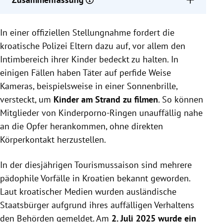
Die kroatische Polizei warnt Eltern, den Intimbereich
In einer offiziellen Stellungnahme fordert die
ihrer Kinder zu bedecken, um heimliche Aufnahmen
durch Pädophile zu verhindern.
kroatische Polizei Eltern dazu auf, vor allem den
Mehrere ausländische Staatsbürger wurden
Intimbereich ihrer Kinder bedeckt zu halten. In
während der Tourismussaison in Kroatien beim
einigen Fällen haben Täter auf perfide Weise
Filmen nackter Kinder festgenommen.
Kameras, beispielsweise in einer Sonnenbrille,
Eltern werden aufgefordert, bei verdächtigem
versteckt, um
Kinder am Strand zu filmen
. So können
Verhalten die Polizei zu informieren, nachdem
Mitglieder von Kinderporno-Ringen unauffällig nahe
weitere Vorfälle mit versteckten Kameras bekannt
an die Opfer herankommen, ohne direkten
wurden.
Körperkontakt herzustellen.
In der diesjährigen Tourismussaison sind mehrere
pädophile Vorfälle in Kroatien bekannt geworden.
Laut kroatischer Medien wurden ausländische
Staatsbürger aufgrund ihres auffälligen Verhaltens
den Behörden gemeldet. Am
2. Juli 2025 wurde ein