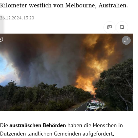
Kilometer westlich von Melbourne, Australien.
rreich Untermenü
26.12.2024, 13:20
rt Untermenü
schaft Untermenü
Copyright-Hinweis öffnen/schließen
s Untermenü
zeit Untermenü
undheit Untermenü
tur Untermenü
nung Untermenü
lität Untermenü
Die
australischen Behörden
haben die Menschen in
Dutzenden ländlichen Gemeinden aufgefordert,