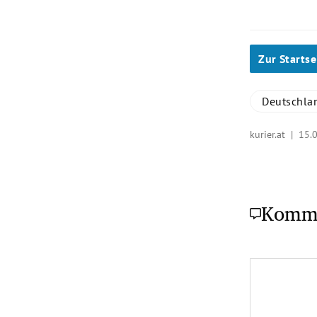
Zur Startse
Deutschla
kurier.at |
15.
Komm