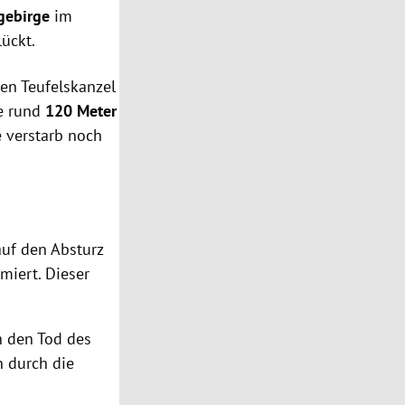
gebirge
im
lückt.
en Teufelskanzel
de rund
120 Meter
e verstarb noch
auf den Absturz
iert. Dieser
h den Tod des
h durch die