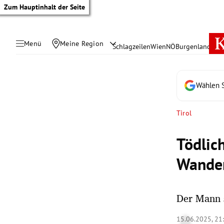
Zum Hauptinhalt der Seite
Menü
Meine Region
Schlagzeilen
Wien
NÖ
Burgenland
Öste
Wählen S
Tirol
Tödlich
Wande
Der Mann s
tik Untermenü
15.06.2025, 21
rreich Untermenü