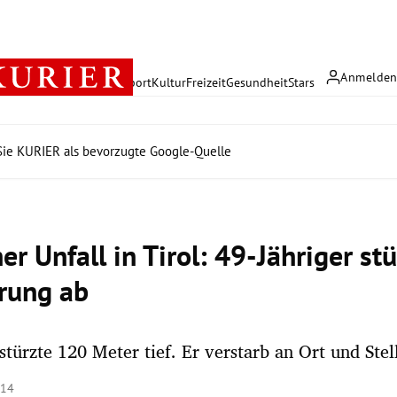
Anmelde
rreich
Politik
Wirtschaft
Sport
Kultur
Freizeit
Gesundheit
Stars
ie KURIER als bevorzugte Google-Quelle
er Unfall in Tirol: 49-Jähriger stü
rung ab
türzte 120 Meter tief. Er verstarb an Ort und Stel
:14