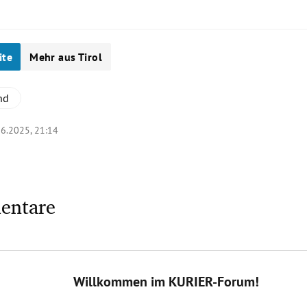
ite
Mehr aus Tirol
nd
06.2025, 21:14
entare