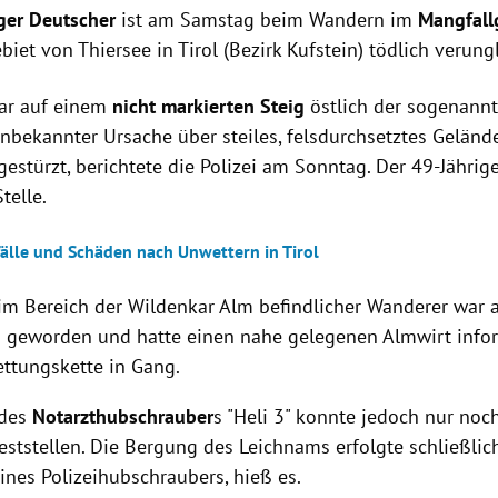
ger Deutscher
ist am Samstag beim Wandern im
Mangfall
et von Thiersee in Tirol (Bezirk Kufstein) tödlich verung
ar auf einem
nicht markierten Steig
östlich der sogenannt
unbekannter Ursache über steiles, felsdurchsetztes Gelän
gestürzt, berichtete die Polizei am Sonntag. Der 49-Jährig
telle.
älle und Schäden nach Unwettern in Tirol
g im Bereich der Wildenkar Alm befindlicher Wanderer war 
geworden und hatte einen nahe gelegenen Almwirt inform
Rettungskette in Gang.
 des
Notarzthubschrauber
s "Heli 3" konnte jedoch nur noc
eststellen. Die Bergung des Leichnams erfolgte schließlic
ines Polizeihubschraubers, hieß es.