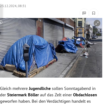
rreich Untermenü
23.12.2024, 08:31
rt Untermenü
Copyright-Hinweis öffnen/schließen
schaft Untermenü
s Untermenü
zeit Untermenü
undheit Untermenü
tur Untermenü
nung Untermenü
Gleich mehrere
Jugendliche
sollen Sonntagabend in
der
Steiermark
Böller
auf das Zelt einer
Obdachlosen
lität Untermenü
geworfen haben. Bei den Verdächtigen handelt es