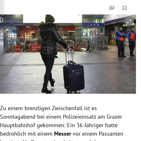
rreich Untermenü
rt Untermenü
Copyright-Hinweis öffnen/schließen
schaft Untermenü
s Untermenü
zeit Untermenü
undheit Untermenü
tur Untermenü
Zu einem brenzligen Zwischenfall ist es
nung Untermenü
Sonntagabend bei einem Polizeieinsatz am Grazer
Hauptbahnhof gekommen: Ein 36-Jähriger hatte
lität Untermenü
bedrohlich mit einem
Messer
vor einem Passanten