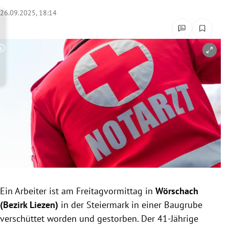
rreich Untermenü
26.09.2025, 18:14
rt Untermenü
Copyright-Hinweis öffnen/schließen
schaft Untermenü
s Untermenü
zeit Untermenü
undheit Untermenü
tur Untermenü
nung Untermenü
Ein Arbeiter ist am Freitagvormittag in
Wörschach
(Bezirk Liezen)
in der Steiermark in einer Baugrube
lität Untermenü
verschüttet worden und gestorben. Der 41-Jährige