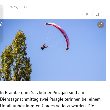
rreich Untermenü
11.06.2025, 09:43
rt Untermenü
Copyright-Hinweis öffnen/schließen
schaft Untermenü
s Untermenü
zeit Untermenü
undheit Untermenü
tur Untermenü
nung Untermenü
In Bramberg im Salzburger Pinzgau sind am
Dienstagnachmittag zwei Paragleiterinnen bei einem
lität Untermenü
Unfall unbestimmten Grades verletzt worden. Die