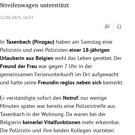
Streifenwagen unterstützt
rreich Untermenü
12.04.2025, 16:53
rt Untermenü
schaft Untermenü
In
Taxenbach (Pinzgau)
haben am Samstag eine
Polizistin und zwei Polizisten
einer 18-jährigen
s Untermenü
Urlauberin aus Belgien
wohl das Leben gerettet. Der
zeit Untermenü
Freund der Frau
war gegen 7 Uhr in der
gemeinsamen Ferienunterkunft im Ort aufgewacht
undheit Untermenü
und hatte seine
Freundin reglos neben sich
bemerkt.
tur Untermenü
Er verständigte sofort den
Notruf
, nur wenige
Minuten später war bereits eine Polizeistreife aus
nung Untermenü
Taxenbach in der Wohnung. Da waren bei der
Belgierin
keinerlei Vitalfunktionen
mehr erkennbar.
lität Untermenü
Die Polizistin und ihre beiden Kollegen starteten