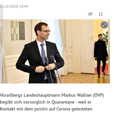
rreich Untermenü
12.10.2020, 19:49
rt Untermenü
Copyright-Hinweis öffnen/schließen
schaft Untermenü
s Untermenü
zeit Untermenü
undheit Untermenü
tur Untermenü
nung Untermenü
Vorarlbergs Landeshauptmann Markus Wallner (ÖVP)
begibt sich vorsorglich in Quarantäne - weil er
lität Untermenü
Kontakt mit dem positiv auf Corona getesteten