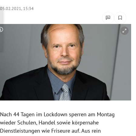
rreich Untermenü
05.02.2021, 15:34
rt Untermenü
Copyright-Hinweis öffnen/schließen
schaft Untermenü
s Untermenü
zeit Untermenü
undheit Untermenü
tur Untermenü
nung Untermenü
Nach 44 Tagen im Lockdown sperren am Montag
wieder Schulen, Handel sowie körpernahe
lität Untermenü
Dienstleistungen wie Friseure auf. Aus rein