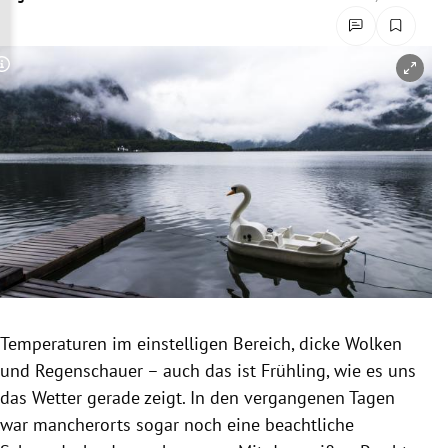
rreich Untermenü
rt Untermenü
Copyright-Hinweis öffnen/schließen
schaft Untermenü
s Untermenü
zeit Untermenü
undheit Untermenü
tur Untermenü
Temperaturen im einstelligen Bereich, dicke Wolken
nung Untermenü
und Regenschauer – auch das ist Frühling, wie es uns
das Wetter gerade zeigt. In den vergangenen Tagen
lität Untermenü
war mancherorts sogar noch eine beachtliche