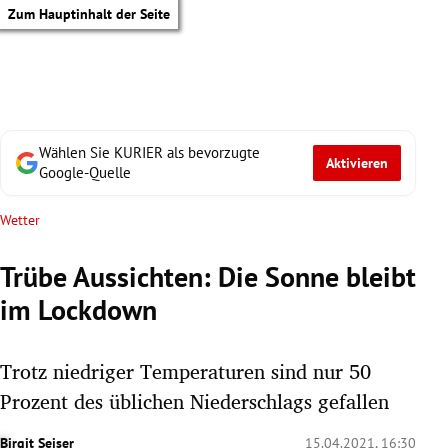
Zum Hauptinhalt der Seite
Wählen Sie KURIER als bevorzugte
Aktivieren
Google-Quelle
Wetter
Trübe Aussichten: Die Sonne bleibt
im Lockdown
Trotz niedriger Temperaturen sind nur 50
Prozent des üblichen Niederschlags gefallen
tik Untermenü
Birgit Seiser
15.04.2021, 16:30