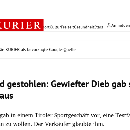
Anmelde
rreich
Politik
Wirtschaft
Sport
Kultur
Freizeit
Gesundheit
Stars
ie KURIER als bevorzugte Google-Quelle
d gestohlen: Gewiefter Dieb gab s
aus
ab in einem Tiroler Sportgeschäft vor, eine Testf
n zu wollen. Der Verkäufer glaubte ihm.