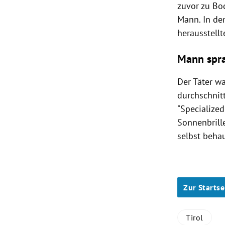
zuvor zu Bo
Mann. In d
herausstellt
Mann spra
Der Täter w
durchschnitt
"Specialize
Sonnenbrill
selbst beha
Zur Startse
Tirol