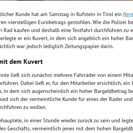
tlicher Kunde hat am Samstag in
Kufstein
in
Tirol
ein
Ren
ren vierstelligen
Eurobetrags
gestohlen. Wie die
Polizei
be
n Rad kaufen und deshalb eine
Testfahrt
durchführen zu w
erlegte er ein
Kuvert
, in dem sich angeblich ein hoher Ba
ächlich war jedoch lediglich Zeitungspapier darin.
 mit dem Kuvert
nte ließ sich zunächst mehrere
Fahrräder
von einem Mita
rführen. Dabei ließ er, für den Mitarbeiter ersichtlich, ein
n, in dem sich augenscheinlich ein hoher Bargeldbetrag be
hied sich der vermeintliche Kunde für eines der Räder und
chführen zu wollen.
hauptete, in einer Stunde wieder zurück zu sein und legt
des Geschäfts, vermeintlich jenes mit dem hohen Bargeldb