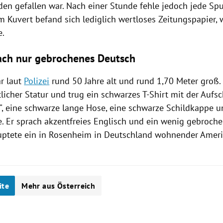
den gefallen war. Nach einer Stunde fehle jedoch jede S
em
Kuvert
befand sich lediglich wertloses Zeitungspapier, 
e.
ch nur gebrochenes Deutsch
ar laut
Polizei
rund 50 Jahre alt und rund 1,70 Meter groß.
licher Statur und trug ein schwarzes T-Shirt mit der Aufsc
d", eine schwarze lange Hose, eine schwarze Schildkappe u
e. Er sprach akzentfreies Englisch und ein wenig gebroche
uptete ein in
Rosenheim
in
Deutschland
wohnender Amerik
ite
Mehr aus Österreich