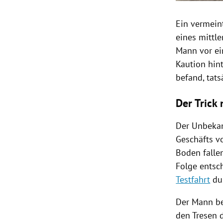
Ein vermein
eines mittle
Mann vor ei
Kaution hint
befand, tats
Der Trick
Der Unbekan
Geschäfts vo
Boden falle
Folge entsc
Testfahrt
dur
Der Mann be
den Tresen 