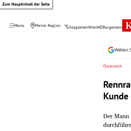
Zum Hauptinhalt der Seite
Menü
Meine Region
Schlagzeilen
Wien
NÖ
Burgenland
Öste
Wählen S
Österreich
Rennra
Kunde 
Der Mann g
tik Untermenü
durchführe
rreich Untermenü