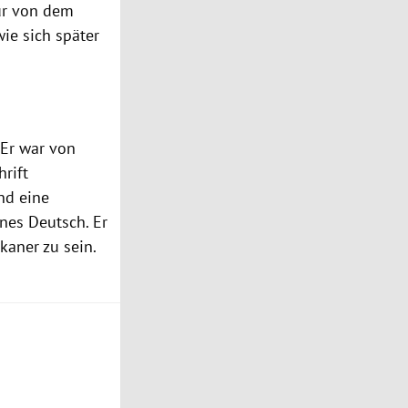
pur von dem
wie sich später
 Er war von
hrift
nd eine
nes Deutsch. Er
aner zu sein.