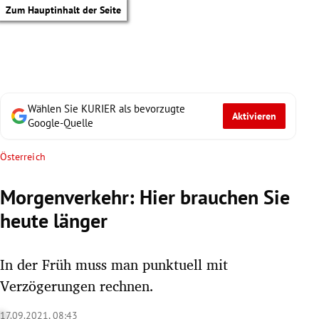
Zum Hauptinhalt der Seite
Wählen Sie KURIER als bevorzugte
Aktivieren
Google-Quelle
Österreich
Morgenverkehr: Hier brauchen Sie
heute länger
In der Früh muss man punktuell mit
Verzögerungen rechnen.
tik Untermenü
17.09.2021, 08:43