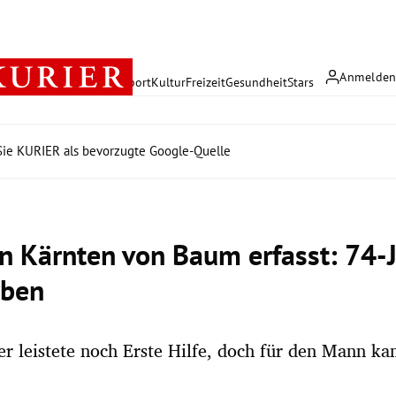
Anmelde
rreich
Politik
Wirtschaft
Sport
Kultur
Freizeit
Gesundheit
Stars
ie KURIER als bevorzugte Google-Quelle
n Kärnten von Baum erfasst: 74-J
rben
r leistete noch Erste Hilfe, doch für den Mann ka