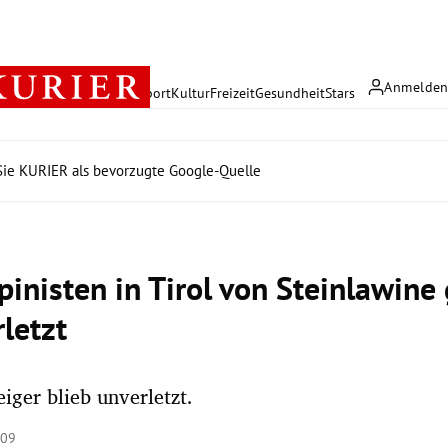
Anmelde
rreich
Politik
Wirtschaft
Sport
Kultur
Freizeit
Gesundheit
Stars
ie KURIER als bevorzugte Google-Quelle
pinisten in Tirol von Steinlawine
letzt
eiger blieb unverletzt.
:09