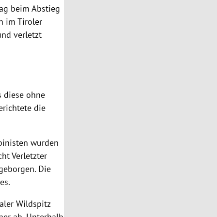
tag beim Abstieg
 im Tiroler
nd verletzt
s diese ohne
erichtete die
lpinisten wurden
ht Verletzter
geborgen. Die
es.
aler Wildspitz
ner ab. Unterhalb