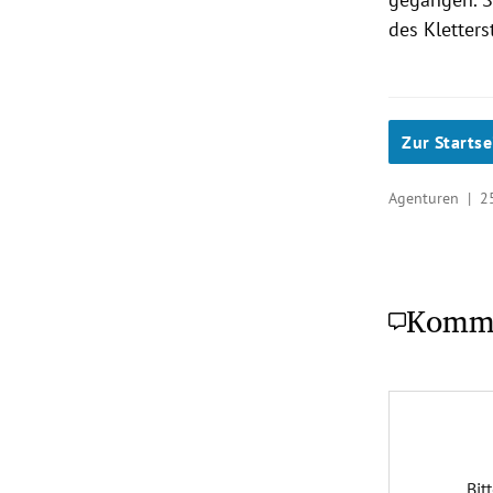
des Kletters
Zur Startse
Agenturen |
2
Komm