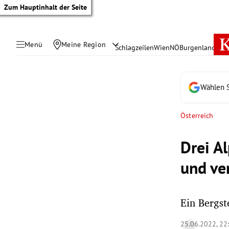
Zum Hauptinhalt der Seite
Menü
Meine Region
Schlagzeilen
Wien
NÖ
Burgenland
Öste
Wählen S
Österreich
Drei Al
und ver
Ein Bergst
tik Untermenü
25.06.2022, 22
rreich Untermenü