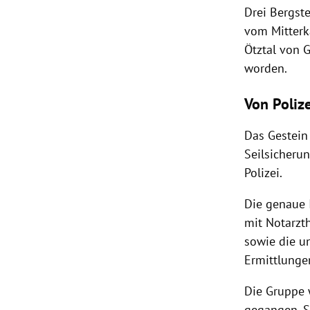
Drei Bergst
vom Mitterk
Ötztal von 
worden.
Von Poliz
Das Gestein
Seilsicherun
Polizei.
Die genaue I
mit Notarzt
sowie die u
Ermittlunge
Die Gruppe w
gegangen. S