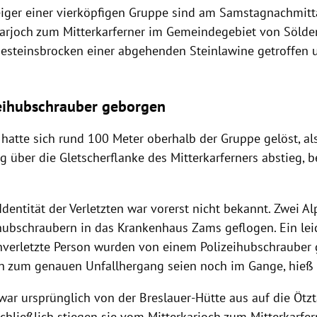
eiger einer vierköpfigen Gruppe sind am Samstagnachmit
arjoch zum Mitterkarferner im Gemeindegebiet von Sölden
Gesteinsbrocken einer abgehenden Steinlawine getroffen u
eihubschrauber geborgen
 hatte sich rund 100 Meter oberhalb der Gruppe gelöst, al
g über die Gletscherflanke des Mitterkarferners abstieg, b
dentität der Verletzten war vorerst nicht bekannt. Zwei A
hubschraubern in das Krankenhaus Zams geflogen. Ein leic
nverletzte Person wurden von einem Polizeihubschrauber 
n zum genauen Unfallhergang seien noch im Gange, hieß 
ar ursprünglich von der Breslauer-Hütte aus auf die Ötzt
chließlich stiegen sie vom Mitterkarjoch zum Mitterkarfer