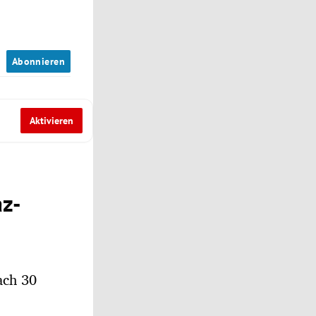
n
Abonnieren
Aktivieren
az-
ach 30