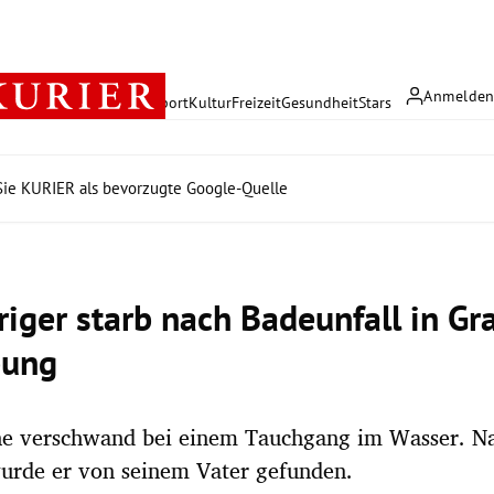
Anmelde
rreich
Politik
Wirtschaft
Sport
Kultur
Freizeit
Gesundheit
Stars
ie KURIER als bevorzugte Google-Quelle
riger starb nach Badeunfall in Gr
ung
he verschwand bei einem Tauchgang im Wasser. N
urde er von seinem Vater gefunden.