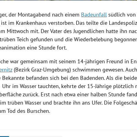
iger, der Montagabend nach einem
Badeunfall
südlich vo
 ist im Krankenhaus verstorben. Das teilte die
Landespoliz
m Mittwoch mit. Der Vater des Jugendlichen hatte ihn na
trüben Teich gefunden und die Wiederbelebung begonnen
eanimation eine Stunde fort.
iche war gemeinsam mit seinem 14-jährigen Freund in Enz
ernitz
(Bezirk Graz-Umgebung) schwimmen gewesen. Auch 
e Bekannte befanden sich bei den Badenden. Als die beid
 Uhr im Wasser tauchten, kehrte der 15-Jährige plötzlich 
berfläche zurück. Erst nach etwa einer halben Stunde fand
 im trüben Wasser und brachte ihn ans Ufer. Die Folgesch
zum Tod des Burschen.