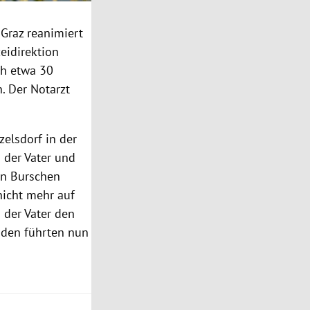
n
Graz
reanimiert
eidirektion
ch etwa 30
. Der Notarzt
elsdorf in der
der Vater und
en Burschen
nicht mehr auf
 der Vater den
äden führten nun