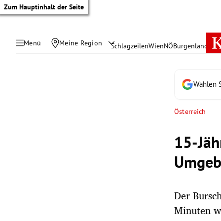
Zum Hauptinhalt der Seite
Menü
Meine Region
Schlagzeilen
Wien
NÖ
Burgenland
Öste
Wählen S
Österreich
15-Jäh
Umgeb
Der Bursc
tik Untermenü
Minuten w
rreich Untermenü