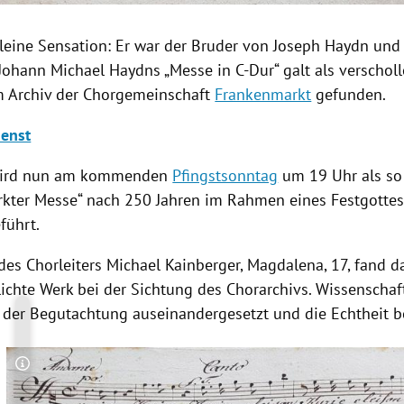
kleine
Sensation
: Er war der Bruder von
Joseph Haydn
und 
Johann Michael Haydns
„Messe in C-Dur“ galt als verscholl
m Archiv der Chorgemeinschaft
Frankenmarkt
gefunden.
ienst
wird nun am kommenden
Pfingstsonntag
um 19 Uhr als so
kter Messe“ nach 250 Jahren im Rahmen eines
Festgotte
führt.
des Chorleiters Michael Kainberger, Magdalena, 17, fand d
lichte Werk bei der Sichtung des Chorarchivs. Wissenschaf
 der Begutachtung auseinandergesetzt und die Echtheit be
Copyright-Hinweis öffnen/schließen