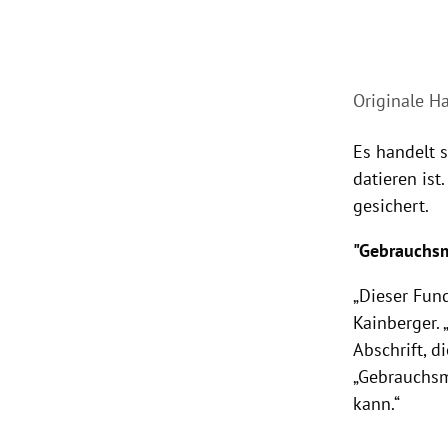
Originale Han
Es handelt s
datieren ist
gesichert.
"Gebrauchs
„Dieser Fund
Kainberger. 
Abschrift, d
„Gebrauchsm
kann.“