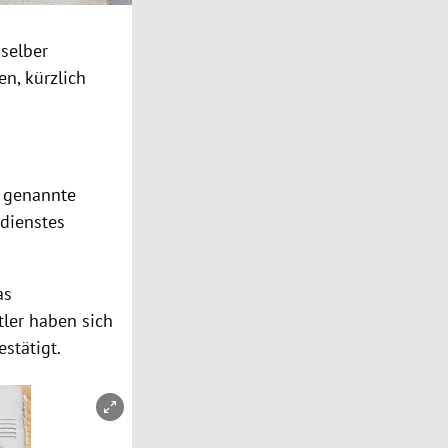
selber
en, kürzlich
 genannte
sdienstes
as
tler haben sich
stätigt.