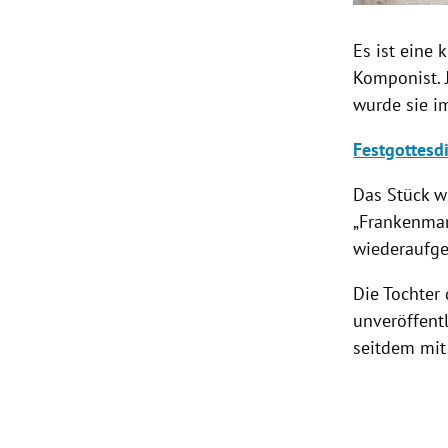
Es ist eine 
Komponist.
wurde sie i
Festgottesd
Das Stück 
„Frankenmar
wiederaufge
Die Tochter 
unveröffent
seitdem mit