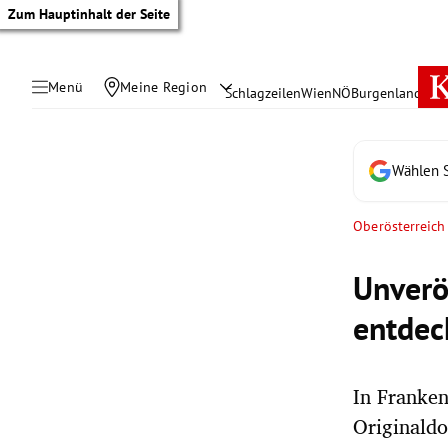
Zum Hauptinhalt der Seite
Menü
Meine Region
Schlagzeilen
Wien
NÖ
Burgenland
Öste
Wählen S
Oberösterreich
Unverö
entdec
In Franken
tik Untermenü
Originaldo
rreich Untermenü