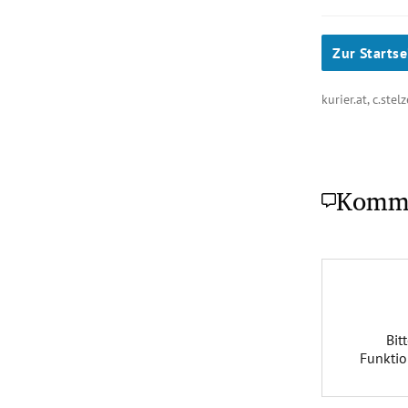
Zur Startse
kurier.at, c.stel
Komm