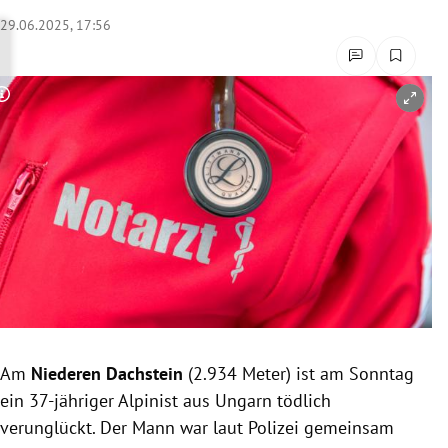
rreich Untermenü
29.06.2025, 17:56
rt Untermenü
Copyright-Hinweis öffnen/schließen
schaft Untermenü
s Untermenü
zeit Untermenü
undheit Untermenü
tur Untermenü
nung Untermenü
Am
Niederen Dachstein
(2.934 Meter) ist am Sonntag
ein 37-jähriger Alpinist aus Ungarn tödlich
lität Untermenü
verunglückt. Der Mann war laut Polizei gemeinsam