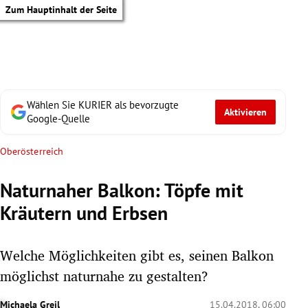
Zum Hauptinhalt der Seite
Wählen Sie KURIER als bevorzugte
Aktivieren
Google-Quelle
Oberösterreich
Naturnaher Balkon: Töpfe mit
Kräutern und Erbsen
Welche Möglichkeiten gibt es, seinen Balkon
möglichst naturnahe zu gestalten?
tik Untermenü
Michaela Greil
15.04.2018, 06:00