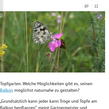
rreich Untermenü
rt Untermenü
Copyright-Hinweis öffnen/schließen
schaft Untermenü
s Untermenü
zeit Untermenü
undheit Untermenü
tur Untermenü
Topfgarten
. Welche Möglichkeiten gibt es, seinen
nung Untermenü
Balkon
möglichst naturnahe zu gestalten?
lität Untermenü
„Grundsätzlich kann jeder kann
Tröge
und
Töpfe
am
Balkon
bepflanzen“, meint Gärtnermeister und