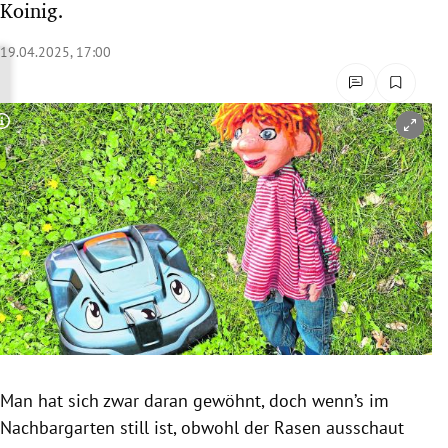
Koinig.
rreich Untermenü
19.04.2025, 17:00
rt Untermenü
schaft Untermenü
Copyright-Hinweis öffnen/schließen
s Untermenü
zeit Untermenü
undheit Untermenü
tur Untermenü
nung Untermenü
Man hat sich zwar daran gewöhnt, doch wenn’s im
lität Untermenü
Nachbargarten still ist, obwohl der Rasen ausschaut