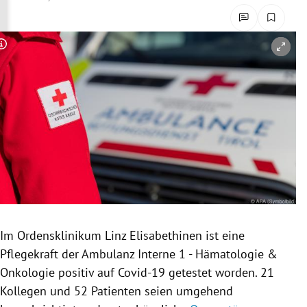
rreich Untermenü
rt Untermenü
Copyright-Hinweis öffnen/schließen
schaft Untermenü
s Untermenü
zeit Untermenü
undheit Untermenü
tur Untermenü
Im
Ordensklinikum
Linz Elisabethinen ist eine
nung Untermenü
Pflegekraft
der
Ambulanz
Interne
1 - Hämatologie &
Onkologie
positiv auf Covid-19 getestet worden. 21
lität Untermenü
Kollegen und 52 Patienten seien umgehend