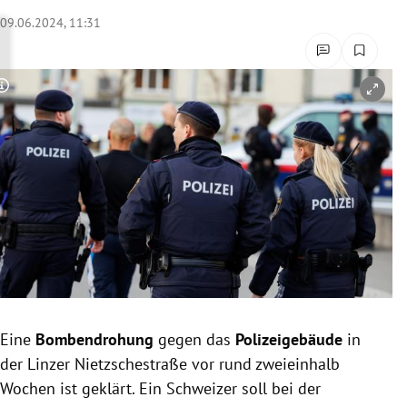
rreich Untermenü
09.06.2024, 11:31
rt Untermenü
Copyright-Hinweis öffnen/schließen
schaft Untermenü
s Untermenü
zeit Untermenü
undheit Untermenü
tur Untermenü
nung Untermenü
Eine
Bombendrohung
gegen das
Polizeigebäude
in
der Linzer Nietzschestraße vor rund zweieinhalb
lität Untermenü
Wochen ist geklärt. Ein Schweizer soll bei der