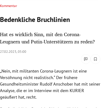
rreich Untermenü
Kommentar
rt Untermenü
Bedenkliche Bruchlinien
schaft Untermenü
Hat es wirklich Sinn, mit den Corona-
s Untermenü
Leugnern und Putin-Unterstützern zu reden?
zeit Untermenü
27.02.2023, 05:00
undheit Untermenü
„Nein, mit militanten Corona-Leugnern ist eine
tur Untermenü
Versöhnung nicht realistisch.“ Der frühere
Gesundheitsminister Rudolf Anschober hat mit seiner
nung Untermenü
Analyse, die er im Interview mit dem KURIER
geäußert hat, recht.
lität Untermenü