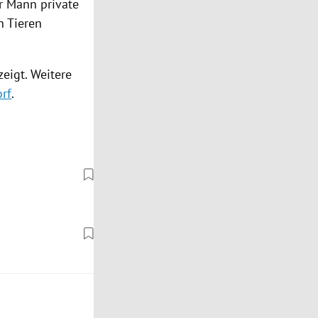
r Mann private
n Tieren
eigt. Weitere
orf
.