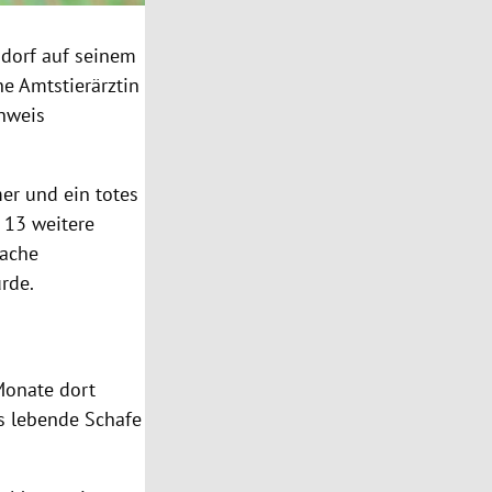
hdorf
auf seinem
e Amtstierärztin
nweis
er und ein totes
 13 weitere
wache
rde.
 Monate dort
hs lebende Schafe