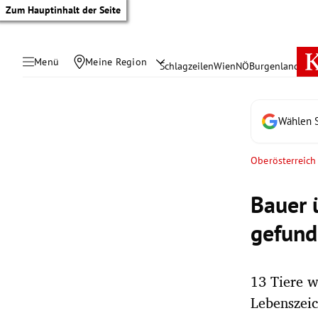
Zum Hauptinhalt der Seite
Menü
Meine Region
Schlagzeilen
Wien
NÖ
Burgenland
Öste
Wählen S
Oberösterreich
Bauer 
gefun
13 Tiere w
tik Untermenü
Lebenszei
rreich Untermenü