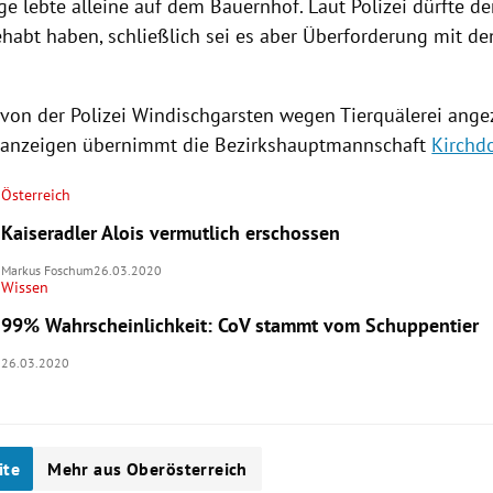
ige lebte alleine auf dem Bauernhof. Laut
Polizei
dürfte de
habt haben, schließlich sei es aber Überforderung mit de
 von der
Polizei
Windischgarsten
wegen
Tierquälerei
angez
sanzeigen übernimmt die Bezirkshauptmannschaft
Kirchd
Österreich
Kaiseradler Alois vermutlich erschossen
Markus Foschum
26.03.2020
Wissen
99% Wahrscheinlichkeit: CoV stammt vom Schuppentier
26.03.2020
ite
Mehr aus Oberösterreich