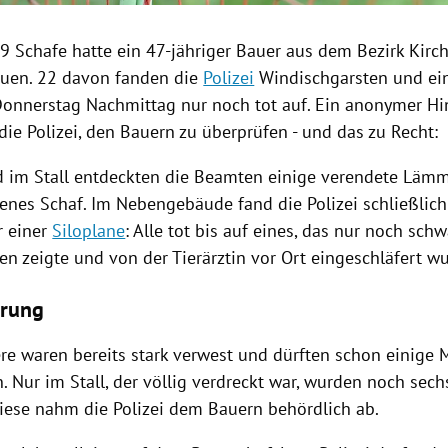
9 Schafe hatte ein 47-jähriger Bauer aus dem Bezirk
Kirc
euen. 22 davon fanden die
Polizei
Windischgarsten
und ein
onnerstag Nachmittag nur noch tot auf. Ein anonymer Hi
 die
Polizei
, den Bauern zu überprüfen - und das zu Recht:
 im Stall entdeckten die Beamten einige verendete Lämm
enes Schaf. Im Nebengebäude fand die
Polizei
schließlich
r einer
Siloplane
: Alle tot bis auf eines, das nur noch sch
n zeigte und von der Tierärztin vor Ort eingeschläfert wu
erung
ere waren bereits stark verwest und dürften schon einige
. Nur im Stall, der völlig verdreckt war, wurden noch sec
Diese nahm die
Polizei
dem Bauern behördlich ab.