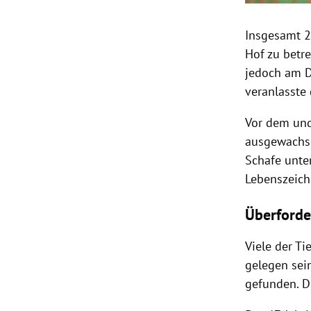
Insgesamt 2
Hof zu betr
jedoch am D
veranlasste
Vor dem und
ausgewachs
Schafe unte
Lebenszeiche
Überford
Viele der Ti
gelegen sein
gefunden. 