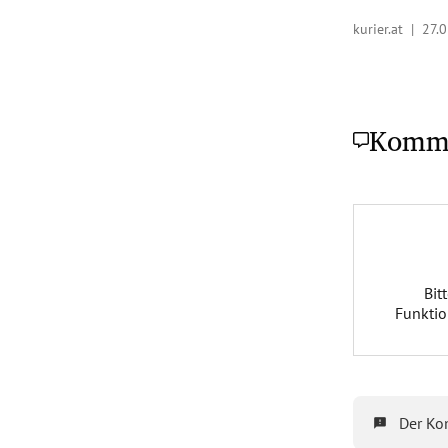
kurier.at |
27.0
Komm