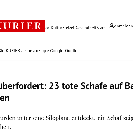
Anmelde
rreich
Politik
Wirtschaft
Sport
Kultur
Freizeit
Gesundheit
Stars
ie KURIER als bevorzugte Google-Quelle
überfordert: 23 tote Schafe auf 
den
urden unter eine Siloplane entdeckt, ein Schaf zei
chen.