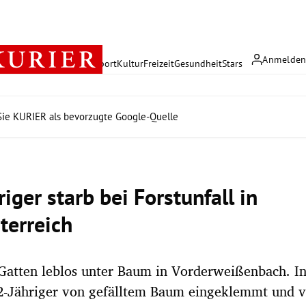
Anmelde
rreich
Politik
Wirtschaft
Sport
Kultur
Freizeit
Gesundheit
Stars
ie KURIER als bevorzugte Google-Quelle
iger starb bei Forstunfall in
terreich
Gatten leblos unter Baum in Vorderweißenbach. I
2-Jähriger von gefälltem Baum eingeklemmt und ve