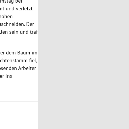
amstag bei
t und verletzt.
 hohen
schneiden. Der
len sein und traf
ter dem Baum im
ichtenstamm fiel,
esenden Arbeiter
er
ins