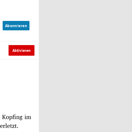
n
Abonnieren
Aktivieren
n Kopfing im
rletzt.