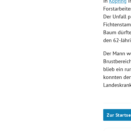
In
Kopfing
Forstarbeit
Der Unfall 
Fichtenstam
Baum dürfte
den 62-Jähr
Der Mann w
Brustbereic
blieb ein r
konnten den
Landeskran
Zur Startse