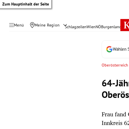
Zum Hauptinhalt der Seite
Menü
Meine Region
Schlagzeilen
Wien
NÖ
Burgenland
Öste
Wählen S
Oberösterreich
64-Jähr
Oberös
Frau fand 
tik Untermenü
Innkreis 6
rreich Untermenü