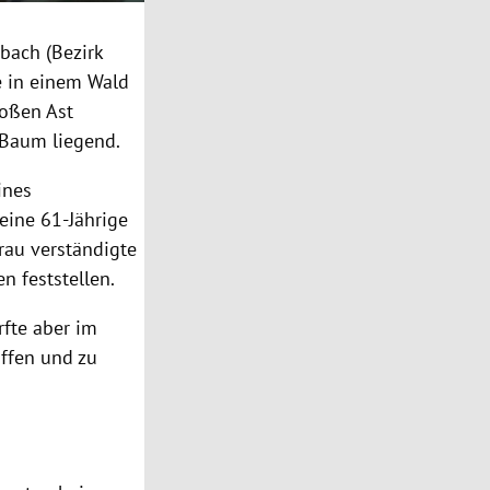
nbach
(Bezirk
e in einem Wald
roßen Ast
 Baum liegend.
ines
eine 61-Jährige
rau verständigte
n feststellen.
fte aber im
offen und zu