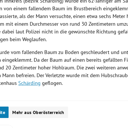
im
Innkreis
(Bezirk
Schärding
) wurde ein 62-Jähriger am S
en von einem fallendem Baum im Brustbereich eingeklemm
passierte, als der Mann versuchte, einen etwa sechs Meter
m mit einem Durchmesser von rund 30 Zentimetern umzu
 dabei laut
Polizei
nicht in die gewünschte Richtung gefal
igen beim Weglaufen.
urde vom fallenden Baum zu Boden geschleudert und un
h eingeklemmt. Da der Baum auf einen bereits gefällten F
und 20 Zentimeter hoher Hohlraum. Die zwei weiteren anw
 Mann befreien. Der Verletzte wurde mit dem
Hubschraub
kenhaus
Schärding
geflogen.
ite
Mehr aus Oberösterreich