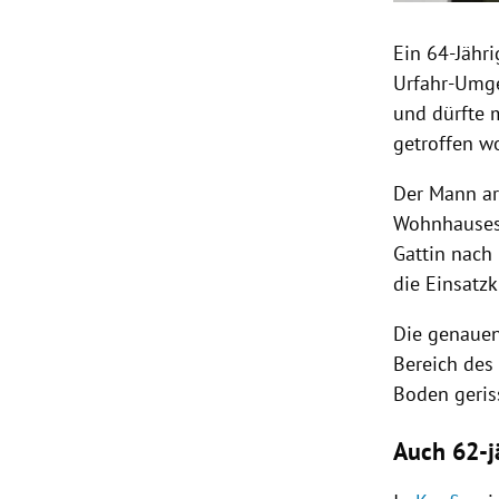
Ein 64-Jähr
Urfahr-Umge
und dürfte 
getroffen w
Der Mann ar
Wohnhauses.
Gattin nach
die Einsatzk
Die genauen
Bereich des
Boden geriss
Auch 62-jä