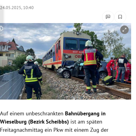
rreich Untermenü
24.05.2025, 10:40
rt Untermenü
Copyright-Hinweis öffnen/schließen
schaft Untermenü
s Untermenü
zeit Untermenü
undheit Untermenü
tur Untermenü
nung Untermenü
Auf einem unbeschrankten
Bahnübergang in
Wieselburg (Bezirk Scheibbs)
ist am späten
lität Untermenü
Freitagnachmittag ein Pkw mit einem Zug der