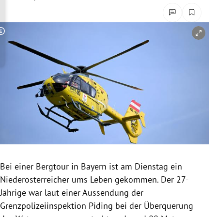
rreich Untermenü
rt Untermenü
Copyright-Hinweis öffnen/schließen
schaft Untermenü
s Untermenü
zeit Untermenü
undheit Untermenü
tur Untermenü
Bei einer Bergtour in Bayern ist am Dienstag ein
nung Untermenü
Niederösterreicher ums Leben gekommen. Der 27-
Jährige war laut einer Aussendung der
lität Untermenü
Grenzpolizeiinspektion Piding bei der Überquerung