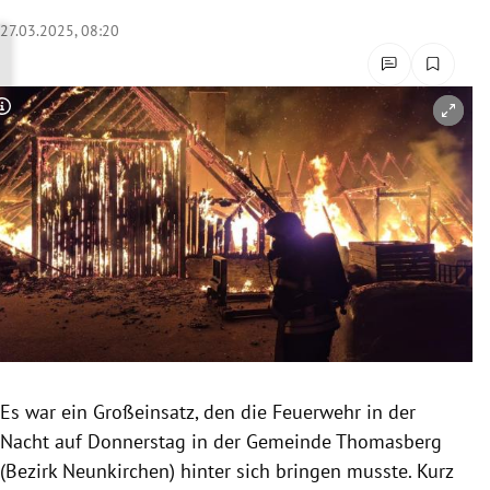
rreich Untermenü
27.03.2025, 08:20
rt Untermenü
Copyright-Hinweis öffnen/schließen
schaft Untermenü
s Untermenü
zeit Untermenü
undheit Untermenü
tur Untermenü
nung Untermenü
Es war ein Großeinsatz, den die Feuerwehr in der
Nacht auf Donnerstag in der Gemeinde Thomasberg
lität Untermenü
(Bezirk Neunkirchen) hinter sich bringen musste. Kurz