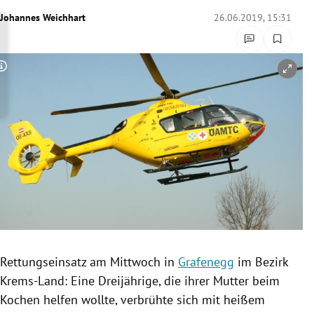
rreich Untermenü
Johannes Weichhart
26.06.2019, 15:31
rt Untermenü
Copyright-Hinweis öffnen/schließen
schaft Untermenü
s Untermenü
zeit Untermenü
undheit Untermenü
tur Untermenü
nung Untermenü
Rettungseinsatz
am Mittwoch in
Grafenegg
im Bezirk
Krems-Land: Eine Dreijährige, die ihrer Mutter beim
lität Untermenü
Kochen helfen wollte, verbrühte sich mit heißem