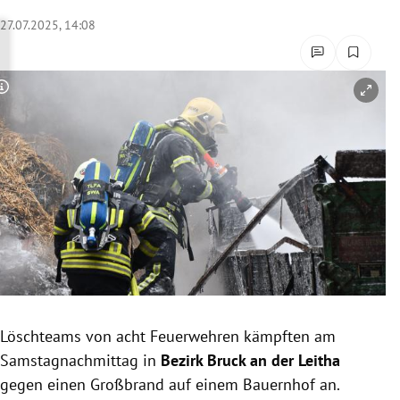
rreich Untermenü
27.07.2025, 14:08
rt Untermenü
Copyright-Hinweis öffnen/schließen
schaft Untermenü
s Untermenü
zeit Untermenü
undheit Untermenü
tur Untermenü
nung Untermenü
Löschteams von acht Feuerwehren kämpften am
Samstagnachmittag in
Bezirk Bruck an der Leitha
lität Untermenü
gegen einen Großbrand auf einem Bauernhof an.