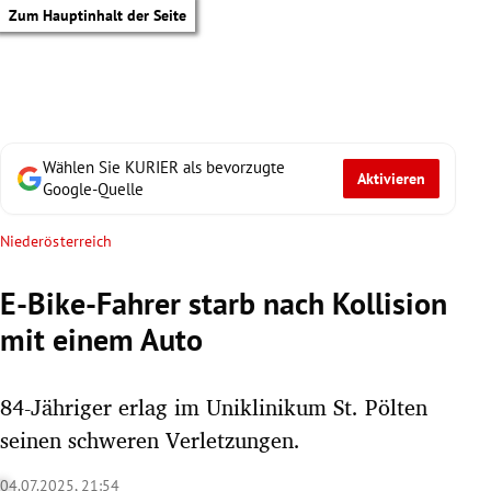
Zum Hauptinhalt der Seite
Wählen Sie KURIER als bevorzugte
Aktivieren
Google-Quelle
Niederösterreich
E-Bike-Fahrer starb nach Kollision
mit einem Auto
84-Jähriger erlag im Uniklinikum St. Pölten
seinen schweren Verletzungen.
tik Untermenü
04.07.2025, 21:54