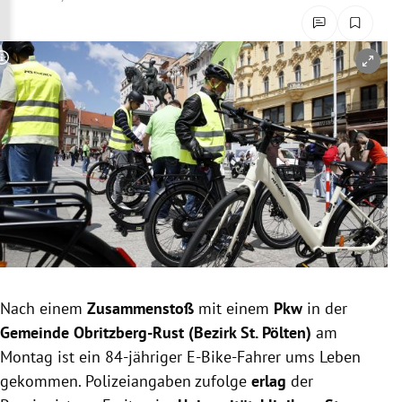
rreich Untermenü
rt Untermenü
Copyright-Hinweis öffnen/schließen
schaft Untermenü
s Untermenü
zeit Untermenü
undheit Untermenü
tur Untermenü
Nach einem
Zusammenstoß
mit einem
Pkw
in der
nung Untermenü
Gemeinde Obritzberg-Rust (Bezirk St. Pölten)
am
Montag ist ein 84-jähriger E-Bike-Fahrer ums Leben
lität Untermenü
gekommen. Polizeiangaben zufolge
erlag
der