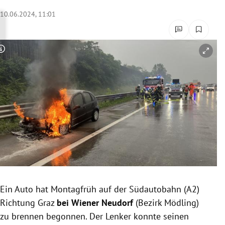
rreich Untermenü
10.06.2024, 11:01
rt Untermenü
Copyright-Hinweis öffnen/schließen
schaft Untermenü
s Untermenü
zeit Untermenü
undheit Untermenü
tur Untermenü
nung Untermenü
Ein Auto hat Montagfrüh auf der Südautobahn (A2)
Richtung Graz
bei Wiener Neudorf
(Bezirk Mödling)
lität Untermenü
zu brennen begonnen. Der Lenker konnte seinen